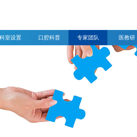
科室设置
口腔科普
专家团队
医教研
科室分布
牙齿正畸
牙齿种植
特色诊疗
牙体牙髓
牙齿修复
明星服务
牙齿美容
儿童齿科
牙齿自查