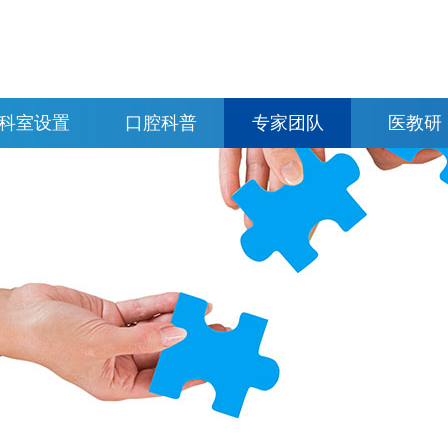
科室设置
口腔科普
专家团队
医教研
科室分布
牙齿正畸
牙齿种植
特色诊疗
牙体牙髓
牙齿修复
明星服务
牙齿美容
儿童齿科
牙齿自查