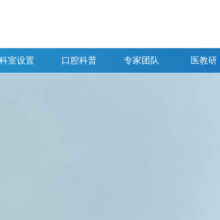
科室设置
口腔科普
专家团队
医教研
科室分布
牙齿正畸
牙齿种植
特色诊疗
牙体牙髓
牙齿修复
明星服务
牙齿美容
儿童齿科
牙齿自查