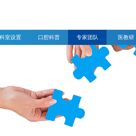
科室设置
口腔科普
专家团队
医教研
科室分布
牙齿正畸
牙齿种植
特色诊疗
牙体牙髓
牙齿修复
明星服务
牙齿美容
儿童齿科
牙齿自查