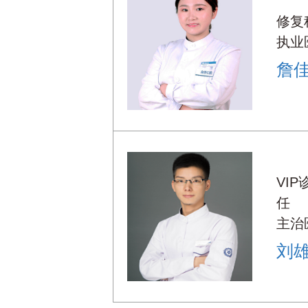
修复
执业
詹
VI
任
主治
刘