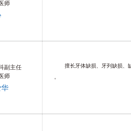
医师
沁
擅长牙体缺损、牙列缺损、
科副主任
医师
。
爱华