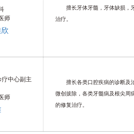
擅长牙体牙髓，牙体缺损，
科
医师
治疗。
佳欣
P诊疗中心副主
擅长各类口腔疾病的诊断及
微创拔除，各类牙髓病及根尖周
医师
的修复治疗。
雄