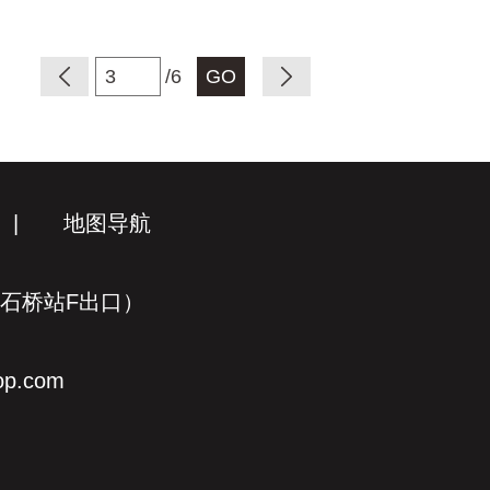
/6
|
地图导航
线石桥站F出口）
p.com